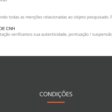
ando todas as menções relacionadas ao objeto pesquisado. Pr
DE CNH
litação verificamos sua autenticidade, pontuação / suspensão
CONDIÇÕES