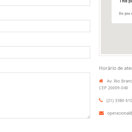
This p
Do you 
Horário de ate
Av. Rio Branc
CEP 20009-040
(21) 3380 61
operacional@