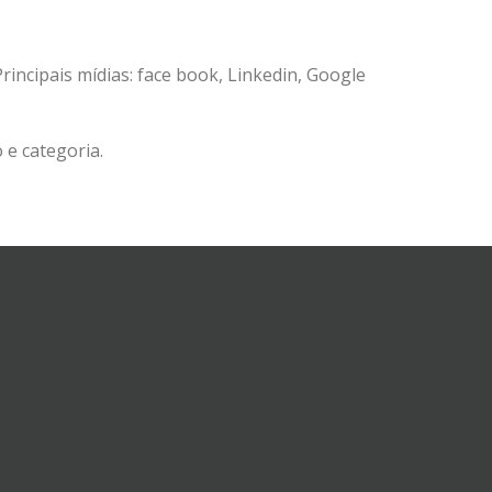
incipais mídias: face book, Linkedin, Google
 e categoria.